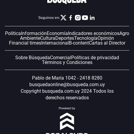
Seguinos en:
Política
Información
Economía
Indicadores económicos
Agro
Ambiente
Cultura
Deportes
Tecnología
Opinión
Financial times
Internacional
B-content
Cartas al Director
Sobre Búsqueda
Comercial
Políticas de privacidad
Términos y Condiciones
Pablo de María 1042 - 2418 8280
busquedaonline@busqueda.com.uy
Copyright busqueda.com.uy 2024 Todos los
derechos reservados