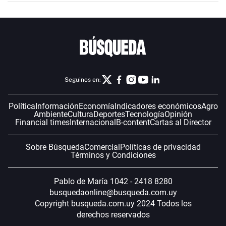
Seguinos en:
Política
Información
Economía
Indicadores económicos
Agro
Ambiente
Cultura
Deportes
Tecnología
Opinión
Financial times
Internacional
B-content
Cartas al Director
Sobre Búsqueda
Comercial
Políticas de privacidad
Términos y Condiciones
Pablo de María 1042 - 2418 8280
busquedaonline@busqueda.com.uy
Copyright busqueda.com.uy 2024 Todos los
derechos reservados