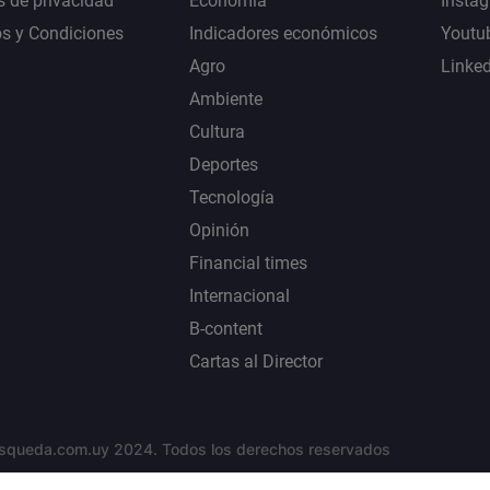
s de privacidad
Economía
Insta
s y Condiciones
Indicadores económicos
Youtu
Agro
Linke
Ambiente
Cultura
Deportes
Tecnología
Opinión
Financial times
Internacional
B-content
Cartas al Director
squeda.com.uy 2024. Todos los derechos reservados