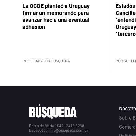
La OCDE planteó a Uruguay
Estados 
firmar un memorando para
Cancille
avanzar hacia una eventual
“entend
adhesión
Uruguay
“tercero
POR REDACCIÓN BÚSQUEDA
POR GUILL
Nosotro
Sobre 
Pablo de María 1042 - 2418 8280
Comerci
busquedaonline@busqueda.com.uy