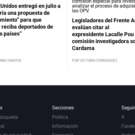
Unidos entregó en julio a
ría una propuesta de
imiento” para que
Legisladores del Frente 
 reciba deportados de
evalúan citar al
s países”
expresidente Lacalle Pou 
comisión investigadora s
Cardama
ERMO DRAPER
POR VICTORIA FERNÁNDEZ
s
Secciones
Segui
Búsqueda
Política
X
al
Información
Faceb