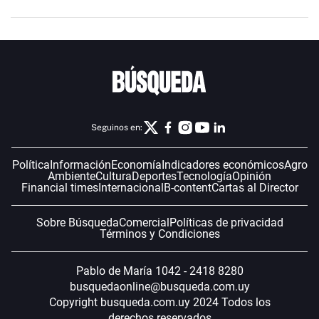
Seguinos en:
Política
Información
Economía
Indicadores económicos
Agro
Ambiente
Cultura
Deportes
Tecnología
Opinión
Financial times
Internacional
B-content
Cartas al Director
Sobre Búsqueda
Comercial
Políticas de privacidad
Términos y Condiciones
Pablo de María 1042 - 2418 8280
busquedaonline@busqueda.com.uy
Copyright busqueda.com.uy 2024 Todos los
derechos reservados