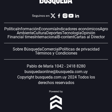
Seguinos en:
Política
Información
Economía
Indicadores económicos
Agro
Ambiente
Cultura
Deportes
Tecnología
Opinión
Financial times
Internacional
B-content
Cartas al Director
Sobre Búsqueda
Comercial
Políticas de privacidad
Términos y Condiciones
Pablo de María 1042 - 2418 8280
busquedaonline@busqueda.com.uy
Copyright busqueda.com.uy 2024 Todos los
derechos reservados