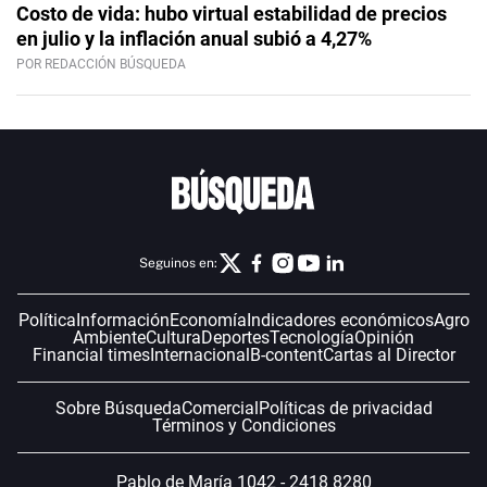
Costo de vida: hubo virtual estabilidad de precios
en julio y la inflación anual subió a 4,27%
POR REDACCIÓN BÚSQUEDA
Seguinos en:
Política
Información
Economía
Indicadores económicos
Agro
Ambiente
Cultura
Deportes
Tecnología
Opinión
Financial times
Internacional
B-content
Cartas al Director
Sobre Búsqueda
Comercial
Políticas de privacidad
Términos y Condiciones
Pablo de María 1042 - 2418 8280