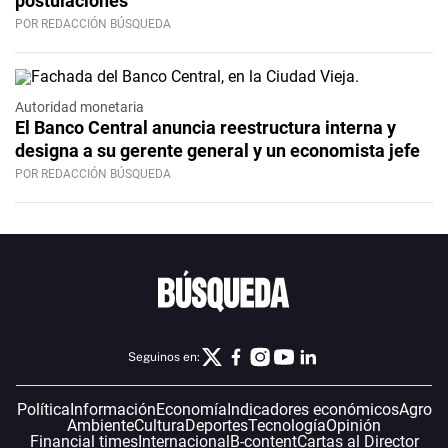
postulaciones
POR REDACCIÓN BÚSQUEDA
Autoridad monetaria
El Banco Central anuncia reestructura interna y
designa a su gerente general y un economista jefe
POR REDACCIÓN BÚSQUEDA
Seguinos en:
Política
Información
Economía
Indicadores económicos
Agro
Ambiente
Cultura
Deportes
Tecnología
Opinión
Financial times
Internacional
B-content
Cartas al Director