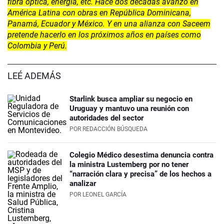
fibra óptica, energía, etc. Hace dos décadas avanzó en
América Latina con obras en República Dominicana,
Panamá, Ecuador y México. Y en una alianza con Saceem
pretende hacerlo en los próximos años en países como
Colombia y Perú.
LEÉ ADEMÁS
Starlink busca ampliar su negocio en
Uruguay y mantuvo una reunión con
autoridades del sector
POR
REDACCIÓN BÚSQUEDA
Colegio Médico desestima denuncia contra
la ministra Lustemberg por no tener
“narración clara y precisa” de los hechos a
analizar
POR
LEONEL GARCÍA