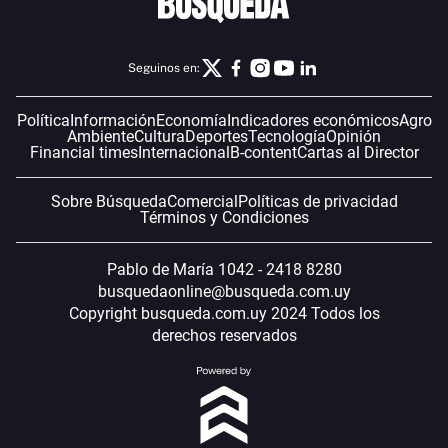
Seguinos en:
Política
Información
Economía
Indicadores económicos
Agro
Ambiente
Cultura
Deportes
Tecnología
Opinión
Financial times
Internacional
B-content
Cartas al Director
Sobre Búsqueda
Comercial
Políticas de privacidad
Términos y Condiciones
Pablo de María 1042 - 2418 8280
busquedaonline@busqueda.com.uy
Copyright busqueda.com.uy 2024 Todos los
derechos reservados