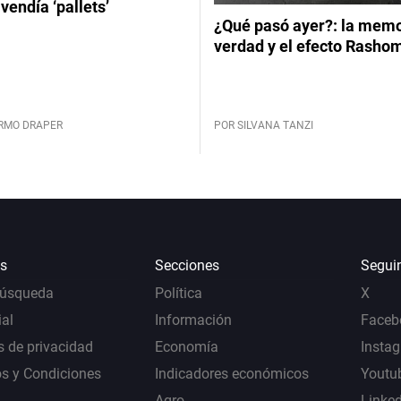
vendía ‘pallets’
¿Qué pasó ayer?: la memor
verdad y el efecto Rasho
ERMO DRAPER
POR SILVANA TANZI
s
Secciones
Segui
Búsqueda
Política
X
al
Información
Faceb
s de privacidad
Economía
Insta
s y Condiciones
Indicadores económicos
Youtu
Agro
Linke