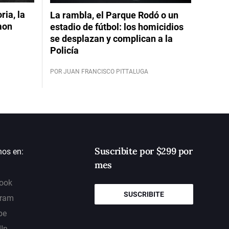
ia, la
La rambla, el Parque Rodó o un
mon
estadio de fútbol: los homicidios
se desplazan y complican a la
Policía
POR JUAN FRANCISCO PITTALUGA
Suscribite por $299 por
nos en:
mes
ook
SUSCRIBITE
gram
be
dIn