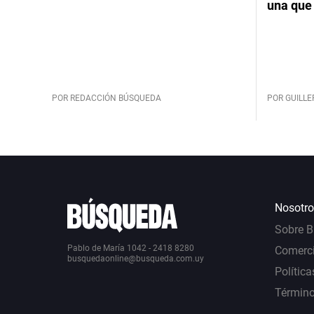
una que 
POR REDACCIÓN BÚSQUEDA
POR GUILL
Nosotro
Sobre 
Pablo de María 1042 - 2418 8280
Comerci
busquedaonline@busqueda.com.uy
Política
Término