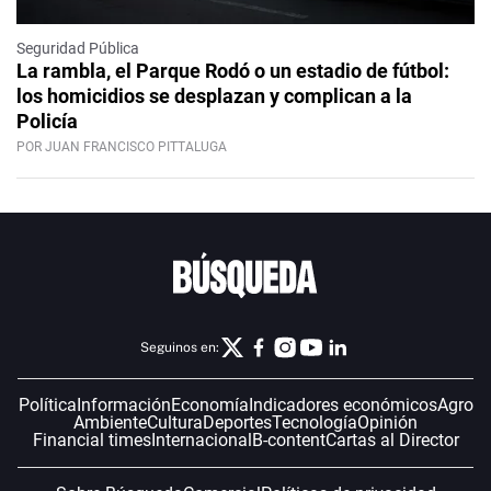
Seguridad Pública
La rambla, el Parque Rodó o un estadio de fútbol:
los homicidios se desplazan y complican a la
Policía
POR JUAN FRANCISCO PITTALUGA
Seguinos en:
Política
Información
Economía
Indicadores económicos
Agro
Ambiente
Cultura
Deportes
Tecnología
Opinión
Financial times
Internacional
B-content
Cartas al Director