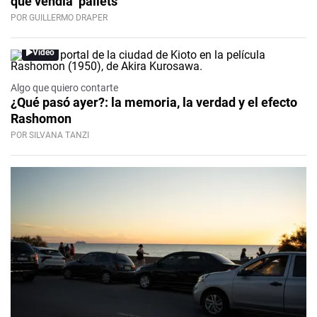
que vendía ‘pallets’
POR GUILLERMO DRAPER
Video
Algo que quiero contarte
¿Qué pasó ayer?: la memoria, la verdad y el efecto
Rashomon
POR SILVANA TANZI