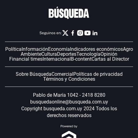
Seguinos en:
Política
Información
Economía
Indicadores económicos
Agro
Ambiente
Cultura
Deportes
Tecnología
Opinión
Financial times
Internacional
B-content
Cartas al Director
Sobre Búsqueda
Comercial
Políticas de privacidad
Términos y Condiciones
Pablo de María 1042 - 2418 8280
busquedaonline@busqueda.com.uy
Copyright busqueda.com.uy 2024 Todos los
derechos reservados