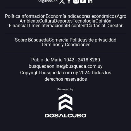
Seguinos en:
Política
Información
Economía
Indicadores económicos
Agro
Ambiente
Cultura
Deportes
Tecnología
Opinión
Financial times
Internacional
B-content
Cartas al Director
Sobre Búsqueda
Comercial
Políticas de privacidad
Términos y Condiciones
Pablo de María 1042 - 2418 8280
busquedaonline@busqueda.com.uy
Copyright busqueda.com.uy 2024 Todos los
derechos reservados