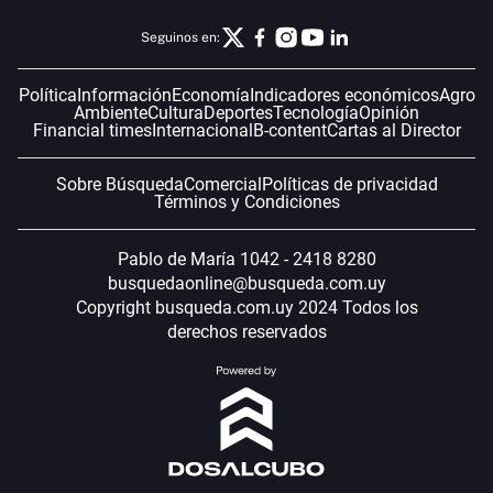
Seguinos en:
Política
Información
Economía
Indicadores económicos
Agro
Ambiente
Cultura
Deportes
Tecnología
Opinión
Financial times
Internacional
B-content
Cartas al Director
Sobre Búsqueda
Comercial
Políticas de privacidad
Términos y Condiciones
Pablo de María 1042 - 2418 8280
busquedaonline@busqueda.com.uy
Copyright busqueda.com.uy 2024 Todos los
derechos reservados