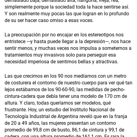
demasiado baja, demasiado alta, narigona, vieja, fea,
simplemente porque la sociedad toda la hace sentirse así.
Y son realmente muy pocas las que logran en lo profundo
de su ser hacer caso omiso a esas voces.
La preocupación por no encajar en los estereotipos nos
entristece —y hasta puede llegar a la depresión—, nos hace
sentir menos, y muchas veces nos impulsa a someternos a
tratamientos muy invasivos solo para perseguir esa
necesidad imperiosa de sentirnos bellas y atractivas.
Las que crecimos en los 90 nos medíamos con un metro
de costurera el contorno de nuestro cuerpo para ver qué tan
lejos estábamos de los 90-60-90, las medidas de pecho-
cintura-cadera que debía tener una modelo de 170 cm de
altura. Y claro, todas queríamos ser modelos, qué
frustrante. Hoy, un estudio del Instituto Nacional­ de
Tecnología Industrial de Argentina reveló que en la franja
de 20 a 49 años, las mujeres presentan un contorno
promedio de 99,8 cm de busto, 86,1 de cintura y 99,1 de
cadera, con una altura promedio de 161,1 cm. Es rara la