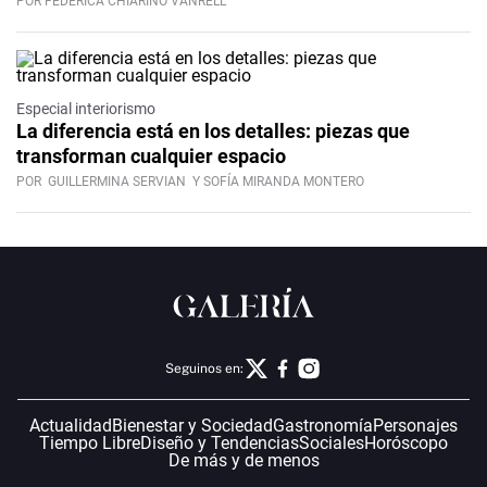
POR FEDERICA CHIARINO VANRELL
Especial interiorismo
La diferencia está en los detalles: piezas que
transforman cualquier espacio
POR
GUILLERMINA SERVIAN
Y SOFÍA MIRANDA MONTERO
Seguinos en:
Actualidad
Bienestar y Sociedad
Gastronomía
Personajes
Tiempo Libre
Diseño y Tendencias
Sociales
Horóscopo
De más y de menos