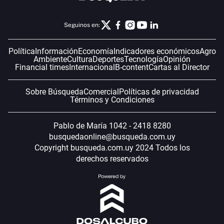
Seguinos en:
Política
Información
Economía
Indicadores económicos
Agro
Ambiente
Cultura
Deportes
Tecnología
Opinión
Financial times
Internacional
B-content
Cartas al Director
Sobre Búsqueda
Comercial
Políticas de privacidad
Términos y Condiciones
Pablo de María 1042 - 2418 8280
busquedaonline@busqueda.com.uy
Copyright busqueda.com.uy 2024 Todos los
derechos reservados