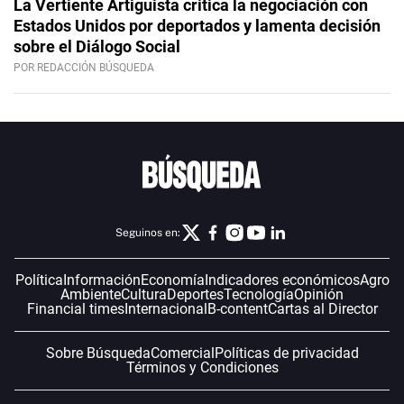
La Vertiente Artiguista critica la negociación con
Estados Unidos por deportados y lamenta decisión
sobre el Diálogo Social
POR REDACCIÓN BÚSQUEDA
Seguinos en:
Política
Información
Economía
Indicadores económicos
Agro
Ambiente
Cultura
Deportes
Tecnología
Opinión
Financial times
Internacional
B-content
Cartas al Director
Sobre Búsqueda
Comercial
Políticas de privacidad
Términos y Condiciones