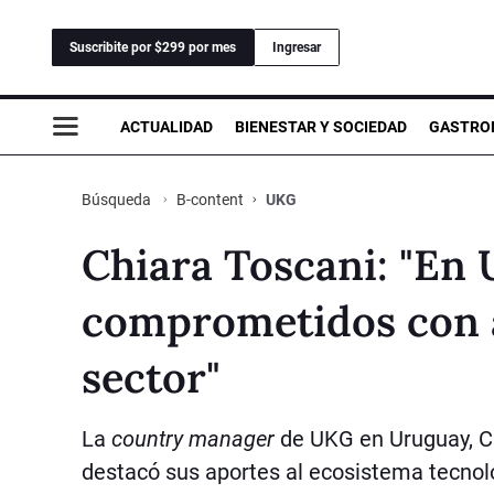
Suscribite por $299 por mes
Ingresar
ACTUALIDAD
BIENESTAR Y SOCIEDAD
GASTRO
B-content
UKG
Búsqueda
Chiara Toscani: "E
comprometidos con a
sector"
La
country manager
de UKG en Uruguay, Ch
destacó sus aportes al ecosistema tecnoló