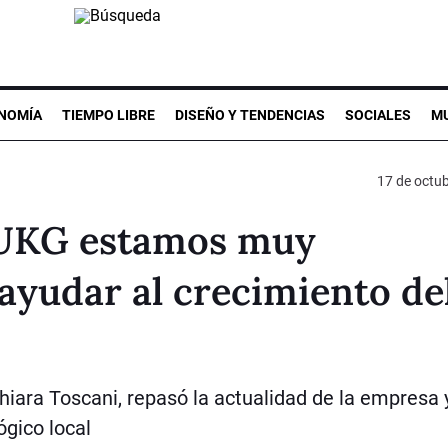
NOMÍA
TIEMPO LIBRE
DISEÑO Y TENDENCIAS
SOCIALES
MU
17 de octu
n UKG estamos muy
yudar al crecimiento de
iara Toscani, repasó la actualidad de la empresa 
gico local