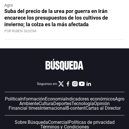
Agro
Suba del precio de la urea por guerra en Irán
encarece los presupuestos de los cultivos de
invierno; la colza es la más afectada
POR RUBEN SILVERA
Seguinos en:
Política
Información
Economía
Indicadores económicos
Agro
Ambiente
Cultura
Deportes
Tecnología
Opinión
Financial times
Internacional
B-content
Cartas al Director
Sobre Búsqueda
Comercial
Políticas de privacidad
Términos y Condiciones