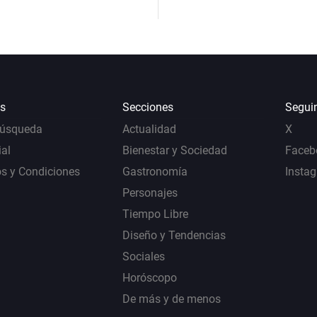
s
Secciones
Segui
Búsqueda
Actualidad
X
al
Bienestar y Sociedad
Faceb
s y Condiciones
Gastronomía
Insta
Personajes
Tiempo Libre
Diseño y Tendencias
Sociales
Horóscopo
De más y de menos