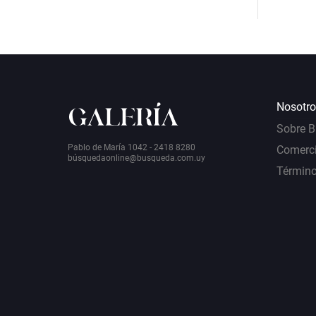
Nosotro
Sobre 
Pablo de María 1042 - 2418 8280
Comerci
bú
squedaonline@busqueda.com.uy
Término