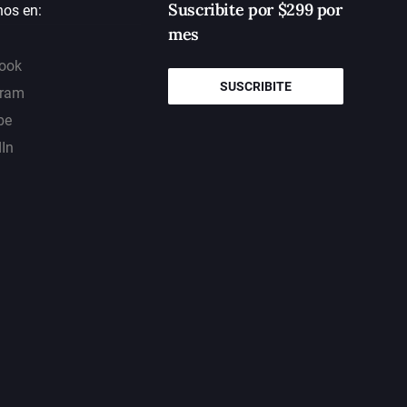
Suscribite por $299 por
nos en:
mes
ook
SUSCRIBITE
gram
be
dIn