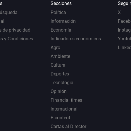
s
Secciones
Segui
Búsqueda
Política
X
al
Información
Faceb
s de privacidad
Economía
Insta
s y Condiciones
Indicadores económicos
Youtu
Agro
Linke
Ambiente
Cultura
Deportes
Tecnología
Opinión
Financial times
Internacional
B-content
Cartas al Director