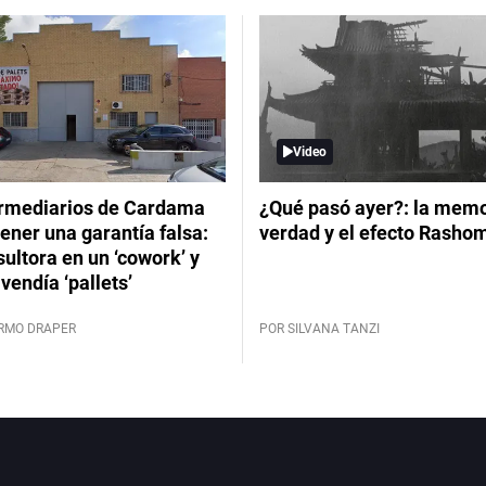
Video
ermediarios de Cardama
¿Qué pasó ayer?: la memor
ener una garantía falsa:
verdad y el efecto Rasho
ultora en un ‘cowork’ y
vendía ‘pallets’
ERMO DRAPER
POR SILVANA TANZI