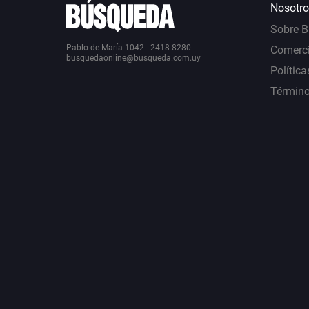
Nosotro
Sobre 
Pablo de María 1042 - 2418 8280
Comerci
busquedaonline@busqueda.com.uy
Política
Término