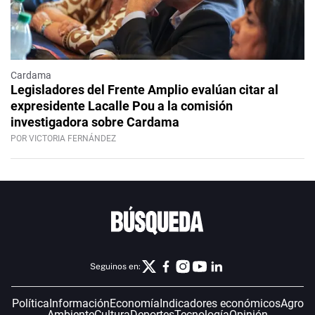
Cardama
Legisladores del Frente Amplio evalúan citar al
expresidente Lacalle Pou a la comisión
investigadora sobre Cardama
POR VICTORIA FERNÁNDEZ
Seguinos en:
Política
Información
Economía
Indicadores económicos
Agro
Ambiente
Cultura
Deportes
Tecnología
Opinión