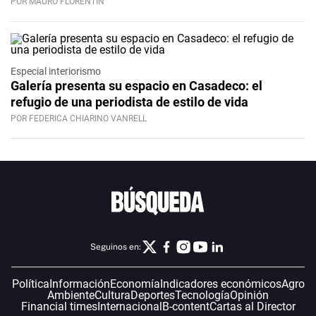
POR MAURO FLORENTÍN
Especial interiorismo
Galería presenta su espacio en Casadeco: el
refugio de una periodista de estilo de vida
POR FEDERICA CHIARINO VANRELL
Seguinos en:
Política
Información
Economía
Indicadores económicos
Agro
Ambiente
Cultura
Deportes
Tecnología
Opinión
Financial times
Internacional
B-content
Cartas al Director