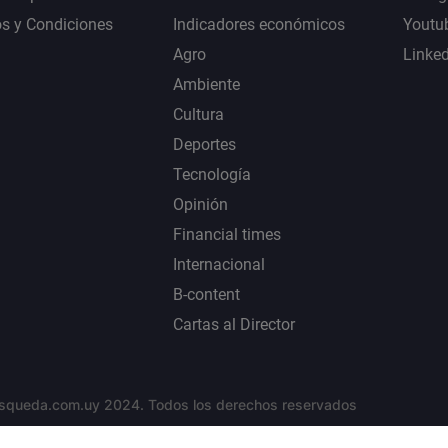
s y Condiciones
Indicadores económicos
Youtu
Agro
Linke
Ambiente
Cultura
Deportes
Tecnología
Opinión
Financial times
Internacional
B-content
Cartas al Director
squeda.com.uy 2024. Todos los derechos reservados