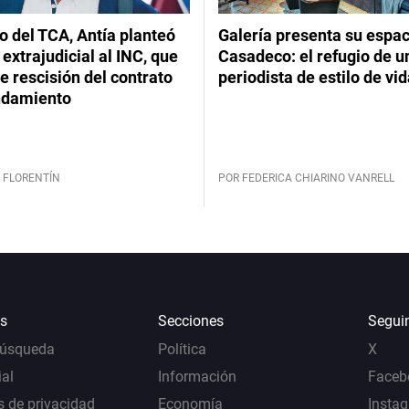
lo del TCA, Antía planteó
Galería presenta su espac
extrajudicial al INC, que
Casadeco: el refugio de u
 rescisión del contrato
periodista de estilo de vi
ndamiento
 FLORENTÍN
POR FEDERICA CHIARINO VANRELL
s
Secciones
Segui
Búsqueda
Política
X
al
Información
Faceb
s de privacidad
Economía
Insta