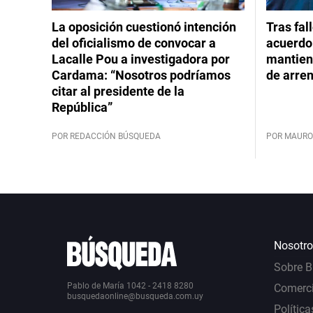
La oposición cuestionó intención
Tras fal
del oficialismo de convocar a
acuerdo 
Lacalle Pou a investigadora por
mantiene
Cardama: “Nosotros podríamos
de arre
citar al presidente de la
República”
POR REDACCIÓN BÚSQUEDA
POR MAURO
Nosotro
Sobre 
Pablo de María 1042 - 2418 8280
Comerci
busquedaonline@busqueda.com.uy
Política