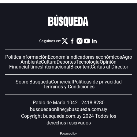
Seguinos en:
Política
Información
Economía
Indicadores económicos
Agro
Ambiente
Cultura
Deportes
Tecnología
Opinión
Financial times
Internacional
B-content
Cartas al Director
Sobre Búsqueda
Comercial
Políticas de privacidad
Términos y Condiciones
Pablo de María 1042 - 2418 8280
busquedaonline@busqueda.com.uy
Copyright busqueda.com.uy 2024 Todos los
derechos reservados