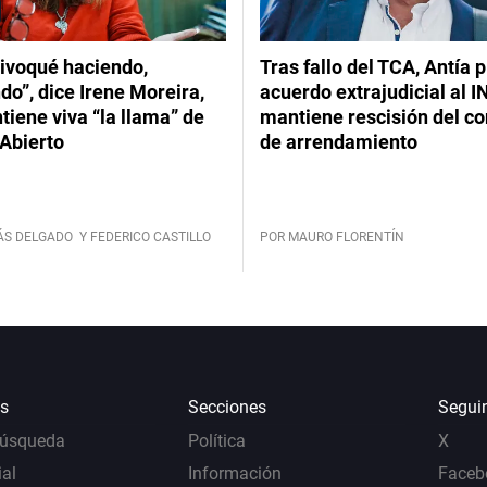
ivoqué haciendo,
Tras fallo del TCA, Antía 
do”, dice Irene Moreira,
acuerdo extrajudicial al I
iene viva “la llama” de
mantiene rescisión del co
Abierto
de arrendamiento
ÁS DELGADO
Y FEDERICO CASTILLO
POR MAURO FLORENTÍN
s
Secciones
Segui
Búsqueda
Política
X
al
Información
Faceb