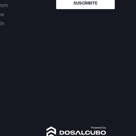
SUSCRIBITE
gram
be
dIn