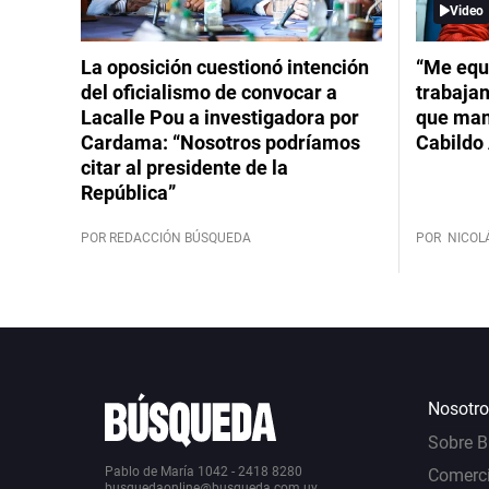
Video
La oposición cuestionó intención
“Me equ
del oficialismo de convocar a
trabajan
Lacalle Pou a investigadora por
que mant
Cardama: “Nosotros podríamos
Cabildo 
citar al presidente de la
República”
POR REDACCIÓN BÚSQUEDA
POR
NICOL
Nosotro
Sobre 
Pablo de María 1042 - 2418 8280
Comerci
busquedaonline@busqueda.com.uy