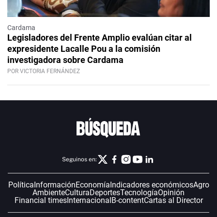
Cardama
Legisladores del Frente Amplio evalúan citar al
expresidente Lacalle Pou a la comisión
investigadora sobre Cardama
POR VICTORIA FERNÁNDEZ
Seguinos en:
Política
Información
Economía
Indicadores económicos
Agro
Ambiente
Cultura
Deportes
Tecnología
Opinión
Financial times
Internacional
B-content
Cartas al Director