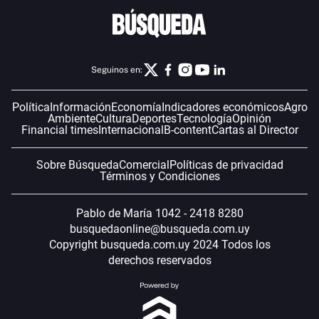
Seguinos en:
Política
Información
Economía
Indicadores económicos
Agro
Ambiente
Cultura
Deportes
Tecnología
Opinión
Financial times
Internacional
B-content
Cartas al Director
Sobre Búsqueda
Comercial
Políticas de privacidad
Términos y Condiciones
Pablo de María 1042 - 2418 8280
busquedaonline@busqueda.com.uy
Copyright busqueda.com.uy 2024 Todos los
derechos reservados