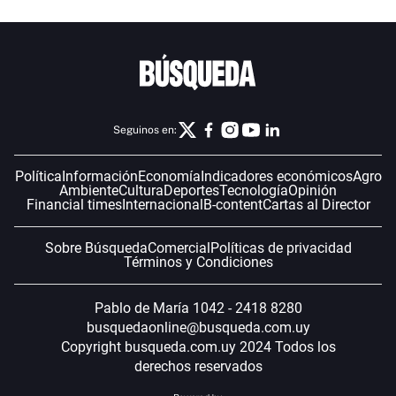
Seguinos en:
Política
Información
Economía
Indicadores económicos
Agro
Ambiente
Cultura
Deportes
Tecnología
Opinión
Financial times
Internacional
B-content
Cartas al Director
Sobre Búsqueda
Comercial
Políticas de privacidad
Términos y Condiciones
Pablo de María 1042 - 2418 8280
busquedaonline@busqueda.com.uy
Copyright busqueda.com.uy 2024 Todos los
derechos reservados