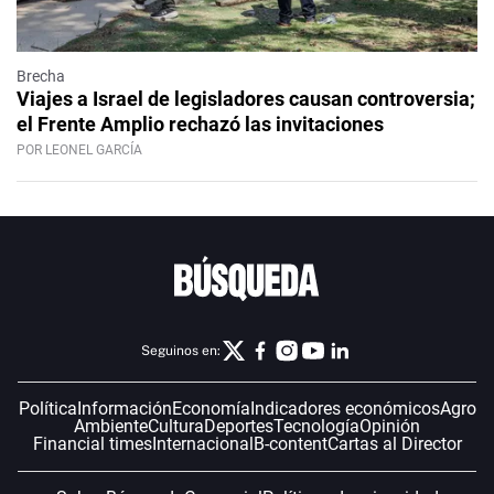
Brecha
Viajes a Israel de legisladores causan controversia;
el Frente Amplio rechazó las invitaciones
POR LEONEL GARCÍA
Seguinos en:
Política
Información
Economía
Indicadores económicos
Agro
Ambiente
Cultura
Deportes
Tecnología
Opinión
Financial times
Internacional
B-content
Cartas al Director