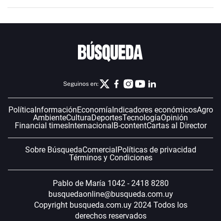
Seguinos en:
Política
Información
Economía
Indicadores económicos
Agro
Ambiente
Cultura
Deportes
Tecnología
Opinión
Financial times
Internacional
B-content
Cartas al Director
Sobre Búsqueda
Comercial
Políticas de privacidad
Términos y Condiciones
Pablo de María 1042 - 2418 8280
busquedaonline@busqueda.com.uy
Copyright busqueda.com.uy 2024 Todos los
derechos reservados