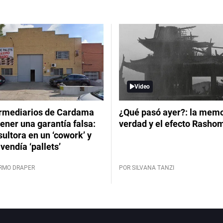
Video
ermediarios de Cardama
¿Qué pasó ayer?: la memor
ener una garantía falsa:
verdad y el efecto Rasho
ultora en un ‘cowork’ y
vendía ‘pallets’
ERMO DRAPER
POR SILVANA TANZI