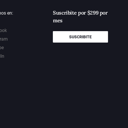
Suscribite por $299 por
nos en:
mes
ook
SUSCRIBITE
gram
be
dIn