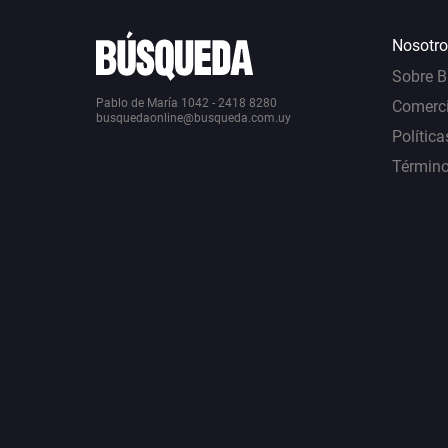
Nosotro
Sobre 
Pablo de María 1042 - 2418 8280
Comerci
busquedaonline@busqueda.com.uy
Política
Término