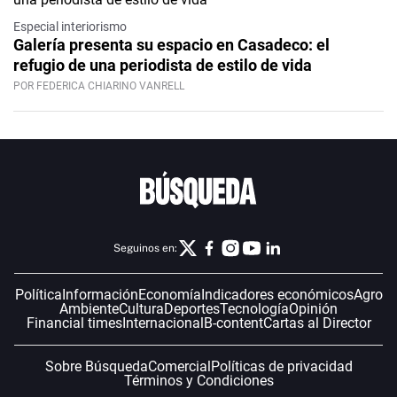
Especial interiorismo
Galería presenta su espacio en Casadeco: el
refugio de una periodista de estilo de vida
POR FEDERICA CHIARINO VANRELL
Seguinos en:
Política
Información
Economía
Indicadores económicos
Agro
Ambiente
Cultura
Deportes
Tecnología
Opinión
Financial times
Internacional
B-content
Cartas al Director
Sobre Búsqueda
Comercial
Políticas de privacidad
Términos y Condiciones