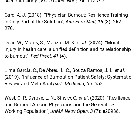
sectional study”,
Eur J Oncol Nurs, 74
: 102.792.
Card, A. J. (2018). “Physician Burnout: Resilience Training
is Only Part of the Solution”,
Ann Fam Med, 16
(3): 267-
270.
Dean W., Morris, S., Manzur, M. K.
et al
. (2024). “Moral
injury in health care: a unified definition and its relationship
to burnout”,
Fed Pract, 41
(4).
Lima García, C., De Abreu, L. C., Souza Ramos, J. L.
et al
.
(2019). “Influence of Burnout on Patient Safety: Systematic
Review and Meta-Analysis”,
Medicina, 55
: 553.
West, C. P., Dyrbye, L. N., Sinsky, C.
et al
. (2020). “Resilience
and Burnout Among Physicians and the General US
Working Population”,
JAMA Netw Open, 3
(7): e20938.