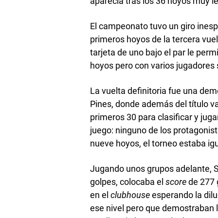
aparecía tras los 36 hoyos muy le
El campeonato tuvo un giro inesper
primeros hoyos de la tercera vuel
tarjeta de uno bajo el par le perm
hoyos pero con varios jugadores
La vuelta definitoria fue una de
Pines, donde además del título va
primeros 30 para clasificar y juga
juego: ninguno de los protagonist
nueve hoyos, el torneo estaba igu
Jugando unos grupos adelante, S
golpes, colocaba el
score
de 277 g
en el
clubhouse
esperando la dilu
ese nivel pero que demostraban l