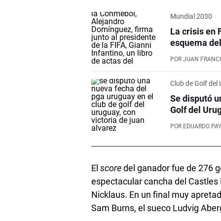
Mundial 2030
La crisis en 
esquema del 
POR
JUAN FRANCI
Club de Golf del
Se disputó u
Golf del Uru
POR
EDUARDO PA
El
score
del ganador fue de 276 go
espectacular cancha del Castles 
Nicklaus. En un final muy apreta
Sam Burns, el sueco Ludvig Aber