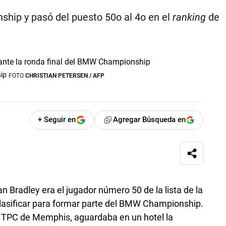
ship y pasó del puesto 50
o
al 4
o
en el
ranking
de
ip
FOTO
CHRISTIAN PETERSEN / AFP
+ Seguir en
Agregar Búsqueda en
Bradley era el jugador número 50 de la lista de la
 clasificar para formar parte del BMW Championship.
l TPC de Memphis, aguardaba en un hotel la