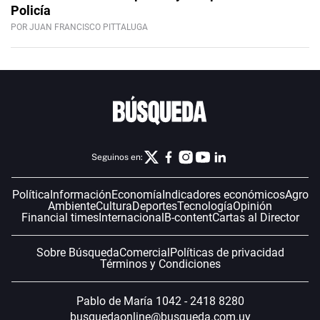
Policía
POR JUAN FRANCISCO PITTALUGA
Seguinos en:
Política
Información
Economía
Indicadores económicos
Agro
Ambiente
Cultura
Deportes
Tecnología
Opinión
Financial times
Internacional
B-content
Cartas al Director
Sobre Búsqueda
Comercial
Políticas de privacidad
Términos y Condiciones
Pablo de María 1042 - 2418 8280
busquedaonline@busqueda.com.uy