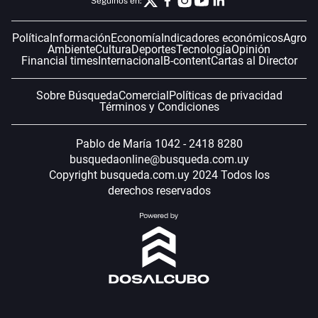
Seguinos en:
Política
Información
Economía
Indicadores económicos
Agro
Ambiente
Cultura
Deportes
Tecnología
Opinión
Financial times
Internacional
B-content
Cartas al Director
Sobre Búsqueda
Comercial
Políticas de privacidad
Términos y Condiciones
Pablo de María 1042 - 2418 8280
busquedaonline@busqueda.com.uy
Copyright busqueda.com.uy 2024 Todos los
derechos reservados