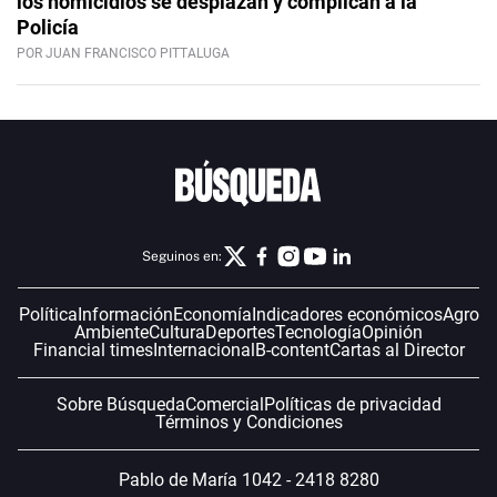
los homicidios se desplazan y complican a la
Policía
POR JUAN FRANCISCO PITTALUGA
Seguinos en:
Política
Información
Economía
Indicadores económicos
Agro
Ambiente
Cultura
Deportes
Tecnología
Opinión
Financial times
Internacional
B-content
Cartas al Director
Sobre Búsqueda
Comercial
Políticas de privacidad
Términos y Condiciones
Pablo de María 1042 - 2418 8280