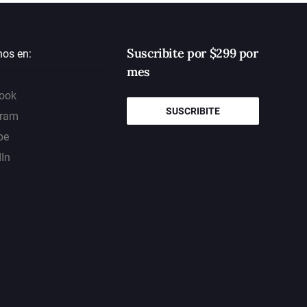
Suscribite por $299 por
nos en:
mes
ook
SUSCRIBITE
gram
be
dIn