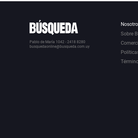
Nosotro
Sobre 
Pablo de María 1042 - 2418 8280
Comerci
busquedaonline@busqueda.com.uy
Política
Término