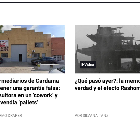
Video
ermediarios de Cardama
¿Qué pasó ayer?: la memor
ener una garantía falsa:
verdad y el efecto Rasho
ultora en un ‘cowork’ y
vendía ‘pallets’
ERMO DRAPER
POR SILVANA TANZI