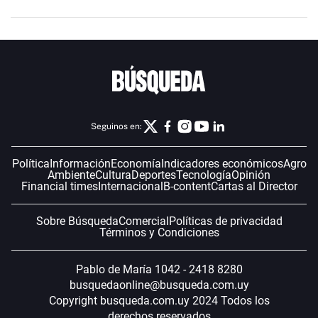
Seguinos en:
Política
Información
Economía
Indicadores económicos
Agro
Ambiente
Cultura
Deportes
Tecnología
Opinión
Financial times
Internacional
B-content
Cartas al Director
Sobre Búsqueda
Comercial
Políticas de privacidad
Términos y Condiciones
Pablo de María 1042 - 2418 8280
busquedaonline@busqueda.com.uy
Copyright busqueda.com.uy 2024 Todos los
derechos reservados