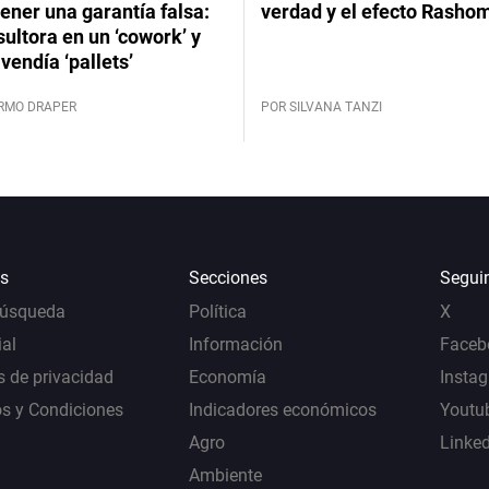
ener una garantía falsa:
verdad y el efecto Rasho
ultora en un ‘cowork’ y
vendía ‘pallets’
ERMO DRAPER
POR SILVANA TANZI
s
Secciones
Segui
Búsqueda
Política
X
al
Información
Faceb
s de privacidad
Economía
Insta
s y Condiciones
Indicadores económicos
Youtu
Agro
Linke
Ambiente