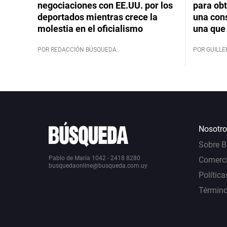
negociaciones con EE.UU. por los
para obt
deportados mientras crece la
una cons
molestia en el oficialismo
una que 
POR REDACCIÓN BÚSQUEDA
POR GUILL
Nosotro
Sobre 
Pablo de María 1042 - 2418 8280
Comerci
busquedaonline@busqueda.com.uy
Política
Término