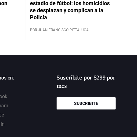
mon
estadio de fútbol: los homicidios
se desplazan y complican a la
Policía
POR JUAN FRANCISCO PITTALUGA
Suscribite por $299 por
nos en:
mes
ook
SUSCRIBITE
gram
be
dIn