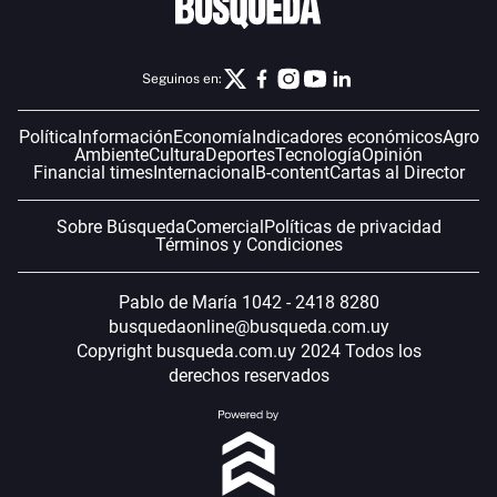
Seguinos en:
Política
Información
Economía
Indicadores económicos
Agro
Ambiente
Cultura
Deportes
Tecnología
Opinión
Financial times
Internacional
B-content
Cartas al Director
Sobre Búsqueda
Comercial
Políticas de privacidad
Términos y Condiciones
Pablo de María 1042 - 2418 8280
busquedaonline@busqueda.com.uy
Copyright busqueda.com.uy 2024 Todos los
derechos reservados