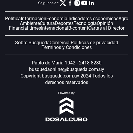
Seguinos en:
Política
Información
Economía
Indicadores económicos
Agro
Ambiente
Cultura
Deportes
Tecnología
Opinión
Financial times
Internacional
B-content
Cartas al Director
Sobre Búsqueda
Comercial
Políticas de privacidad
Términos y Condiciones
Pablo de María 1042 - 2418 8280
busquedaonline@busqueda.com.uy
Copyright busqueda.com.uy 2024 Todos los
derechos reservados