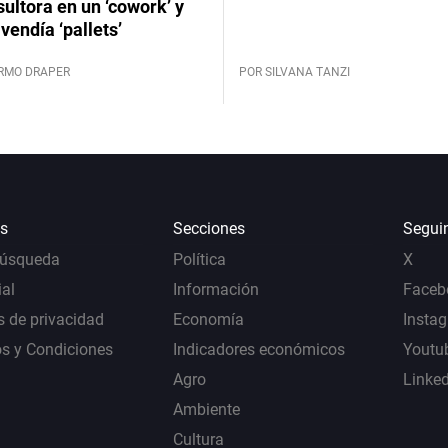
ultora en un ‘cowork’ y
vendía ‘pallets’
ERMO DRAPER
POR SILVANA TANZI
s
Secciones
Segui
Búsqueda
Política
X
al
Información
Faceb
s de privacidad
Economía
Insta
s y Condiciones
Indicadores económicos
Youtu
Agro
Linke
Ambiente
Cultura