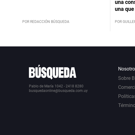
una cons
una que 
POR REDACCIÓN BÚSQUEDA
POR GUILL
Nosotro
Sobre 
Pablo de María 1042 - 2418 8280
Comerci
busquedaonline@busqueda.com.uy
Política
Término