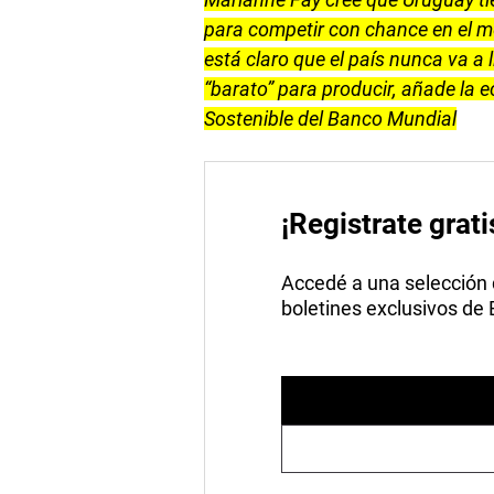
para competir con chance en el m
está claro que el país nunca va a 
“barato” para producir, añade la e
Sostenible del Banco Mundial
¡Registrate grati
Accedé a una selección de
boletines exclusivos de