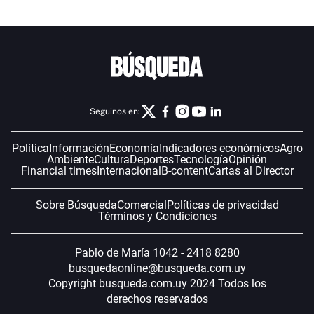
Seguinos en:
Política
Información
Economía
Indicadores económicos
Agro
Ambiente
Cultura
Deportes
Tecnología
Opinión
Financial times
Internacional
B-content
Cartas al Director
Sobre Búsqueda
Comercial
Políticas de privacidad
Términos y Condiciones
Pablo de María 1042 - 2418 8280
busquedaonline@busqueda.com.uy
Copyright busqueda.com.uy 2024 Todos los
derechos reservados