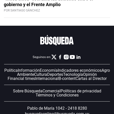
gobierno y el Frente Amplio
POR SANTIAGO SÁNCHEZ
Seguinos en:
Política
Información
Economía
Indicadores económicos
Agro
Ambiente
Cultura
Deportes
Tecnología
Opinión
Financial times
Internacional
B-content
Cartas al Director
Sobre Búsqueda
Comercial
Políticas de privacidad
Términos y Condiciones
Pablo de María 1042 - 2418 8280
busquedaonline@busqueda.com.uy