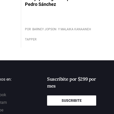
Pedro Sánchez
POR
BARNEY JOPSON
Y MALAIKA KANAANEH
TAPPER
Suscribite por $299 por
nos en:
mes
ook
SUSCRIBITE
gram
be