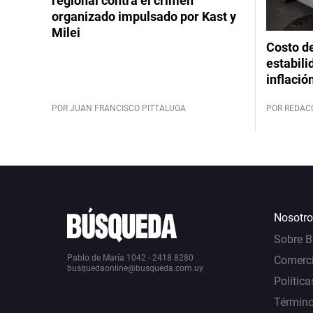
regional contra el crimen
organizado impulsado por Kast y
Milei
Costo de
estabili
inflació
POR JUAN FRANCISCO PITTALUGA
POR REDAC
Nosotro
Sobre 
Pablo de María 1042 - 2418 8280
Comerci
busquedaonline@busqueda.com.uy
Política
Término