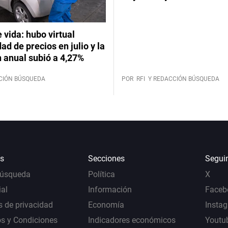
 vida: hubo virtual
dad de precios en julio y la
n anual subió a 4,27%
CIÓN BÚSQUEDA
POR
RFI
Y REDACCIÓN BÚSQUEDA
s
Secciones
Segui
Búsqueda
Política
X
al
Información
Faceb
s de privacidad
Economía
Insta
s y Condiciones
Indicadores económicos
Youtu