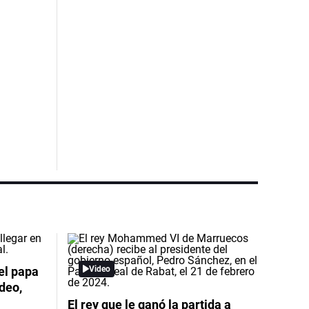
el papa
Video
deo,
El rey que le ganó la partida a