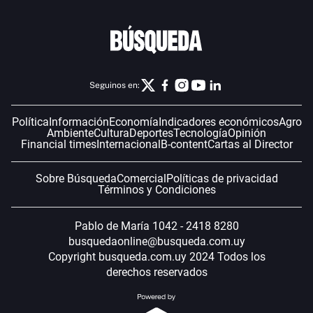
Seguinos en:
Política
Información
Economía
Indicadores económicos
Agro
Ambiente
Cultura
Deportes
Tecnología
Opinión
Financial times
Internacional
B-content
Cartas al Director
Sobre Búsqueda
Comercial
Políticas de privacidad
Términos y Condiciones
Pablo de María 1042 - 2418 8280
busquedaonline@busqueda.com.uy
Copyright busqueda.com.uy 2024 Todos los
derechos reservados