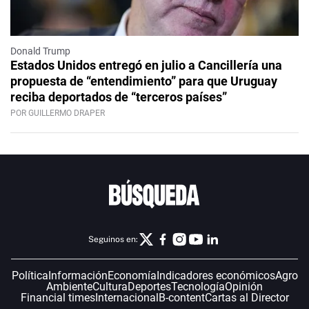
Donald Trump
Estados Unidos entregó en julio a Cancillería una
propuesta de “entendimiento” para que Uruguay
reciba deportados de “terceros países”
POR GUILLERMO DRAPER
Seguinos en:
Política
Información
Economía
Indicadores económicos
Agro
Ambiente
Cultura
Deportes
Tecnología
Opinión
Financial times
Internacional
B-content
Cartas al Director