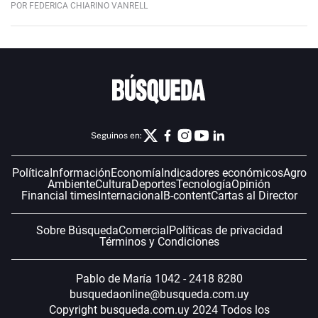
POR FEDERICA CHIARINO VANRELL
Seguinos en:
Política
Información
Economía
Indicadores económicos
Agro
Ambiente
Cultura
Deportes
Tecnología
Opinión
Financial times
Internacional
B-content
Cartas al Director
Sobre Búsqueda
Comercial
Políticas de privacidad
Términos y Condiciones
Pablo de María 1042 - 2418 8280
busquedaonline@busqueda.com.uy
Copyright busqueda.com.uy 2024 Todos los