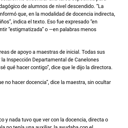
edagógico de alumnos de nivel descendido. “La
informó que, en la modalidad de docencia indirecta,
iños”, indica el texto. Eso fue expresado “en
sentir “estigmatizada” o —en palabras menos
.
reas de apoyo a maestras de inicial. Todas sus
r la Inspección Departamental de Canelones
é qué hacer contigo”, dice que le dijo la directora.
e no hacer docencia”, dice la maestra, sin ocultar
co y nada tuvo que ver con la docencia, directa o
la no tenía una auxiliar, la ayudaba con el