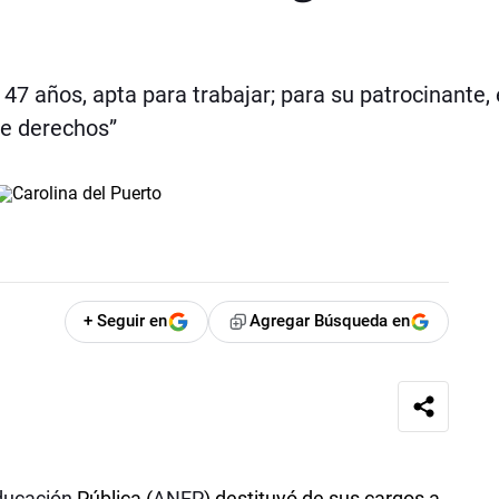
 47 años, apta para trabajar; para su patrocinante, 
de derechos”
+ Seguir en
Agregar Búsqueda en
ducación
Pública (
ANEP
) destituyó de sus cargos a